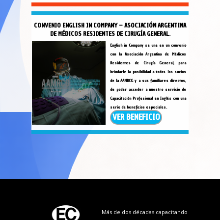
CONVENIO ENGLISH IN COMPANY – ASOCIACIÓN ARGENTINA
DE MÉDICOS RESIDENTES DE CIRUGÍA GENERAL.
English in Company se une en un convenio
con la Asociación Argentina de Médicos
Residentes de Cirugía General, para
brindarle la posibilidad a todos los socios
de la AAMRCG y a sus familiares directos,
de poder acceder a nuestro servicio de
Capacitación Profesional en Inglés con una
serie de beneficios especiales.
VER BENEFICIO
Más de dos décadas capacitando