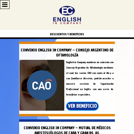
DESCUENTOS Y BENEFICIOS
CONVENIO ENGLISH IN COMPANY – CONSEJO ARGENTINO DE
OFTAMOLOGÍA
English in Company mantiene un convenio con
Consejo Argentino de Oftalmología mediante
el cual, los socios CAO con cuota al día y a
sus familiares directos, podrán acceder a
nuestro servicio de Capacitación
Profesional en Inglés con una serie de
beneficios especiales.
VER BENEFICIO
CONVENIO ENGLISH IN COMPANY – MUTUAL DE MÉDICOS
ANESTESIÓLOGOS DE CABA Y GRAN BS. AS.